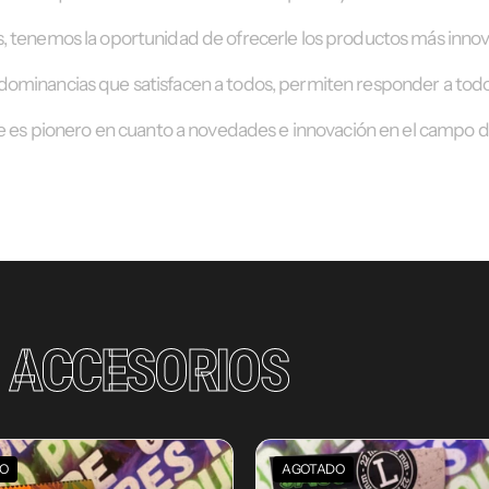
as, tenemos la oportunidad de ofrecerle los productos más innov
dominancias que satisfacen a todos, permiten responder a tod
 es pionero en cuanto a novedades e innovación en el campo d
S
ACCESORIOS
O
AGOTADO