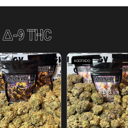
S
Δ-9 THC
AGOTADO