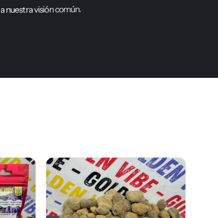
.
n
ú
m
o
c
n
ó
i
s
i
v
a
r
t
s
e
u
n
a