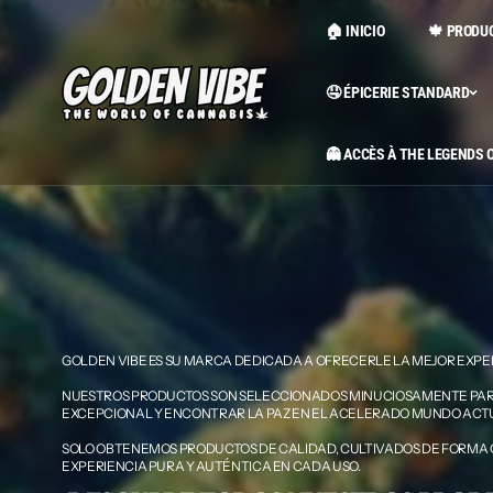
Saltar al
contenido
🏠 INICIO
🍁 PRODU
🤤 ÉPICERIE STANDARD
👻 ACCÈS À THE LEGENDS 
GOLDEN VIBE ES SU MARCA DEDICADA A OFRECERLE LA MEJOR EXPE
NUESTROS PRODUCTOS SON SELECCIONADOS MINUCIOSAMENTE PAR
EXCEPCIONAL Y ENCONTRAR LA PAZ EN EL ACELERADO MUNDO ACT
SOLO OBTENEMOS PRODUCTOS DE CALIDAD, CULTIVADOS DE FORMA 
EXPERIENCIA PURA Y AUTÉNTICA EN CADA USO.