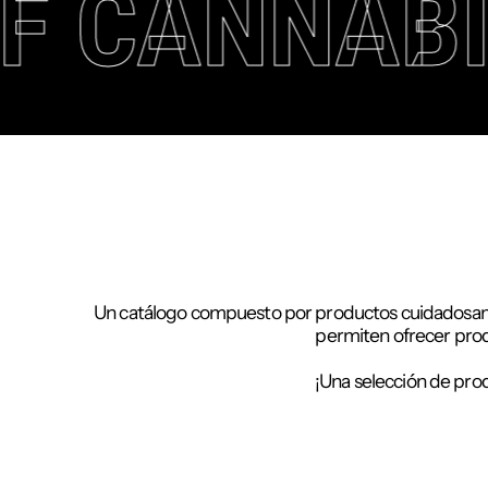
F CANNAB
Un catálogo compuesto por productos cuidadosament
permiten ofrecer prod
¡Una selección de pro