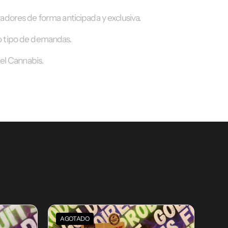
adores de forma anticipada y exclusiva.
o tipo de demandas.
el Cannabis.
AGOTADO