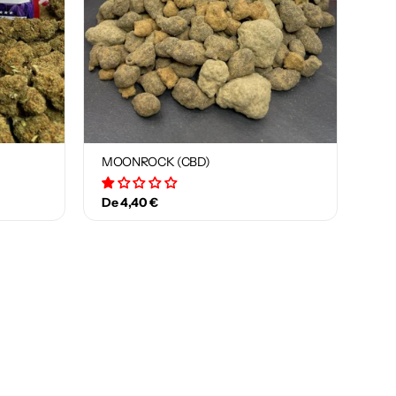
MOONROCK (CBD)
1 avis
De 4,40 €