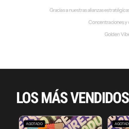
Gracias a nuestras alianzas estratégic
Concentraciones y 
Golden Vibe
LOS MÁS VENDIDO
AGOTADO
AGOTAD