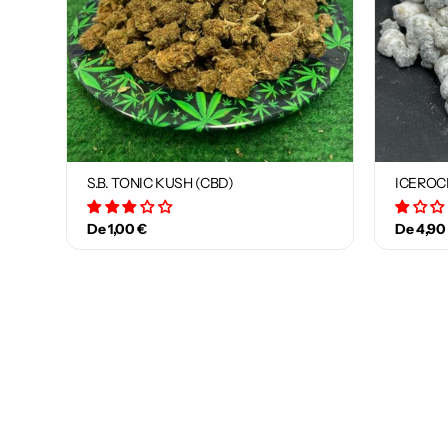
S.B. TONIC KUSH (CBD)
ICEROC
1 avis
De 1,00 €
De 4,90