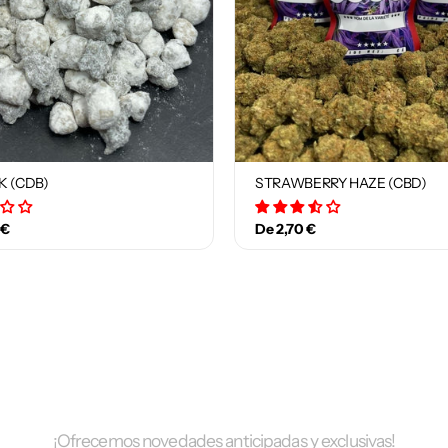
K (CDB)
STRAWBERRY HAZE (CBD)
1 avis
2 avis
 €
De 2,70 €
¡Ofrecemos novedades anticipadas y exclusivas!