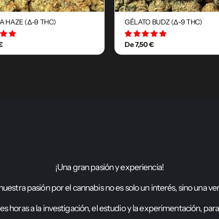
A HAZE (Δ-9 THC)
GÉLATO BUDZ (Δ-9 THC)
12 avis
18 avis
€
De 7,50 €
¡
U
n
a
g
r
a
n
p
a
s
i
ó
n
y
e
x
p
e
r
i
e
n
c
i
a
!
n
u
e
s
t
r
a
p
a
s
i
ó
n
p
o
r
e
l
c
a
n
n
a
b
i
s
n
o
e
s
s
o
l
o
u
n
i
n
t
e
r
é
s
,
s
i
n
o
u
n
a
v
e
e
s
h
o
r
a
s
a
l
a
i
n
v
e
s
t
i
g
a
c
i
ó
n
,
e
l
e
s
t
u
d
i
o
y
l
a
e
x
p
e
r
i
m
e
n
t
a
c
i
ó
n
,
p
a
r