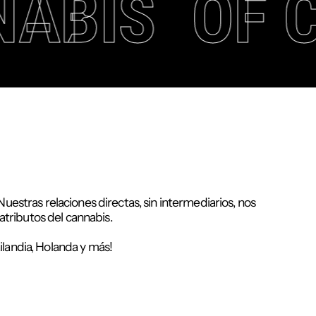
NABIS
OF 
stras relaciones directas, sin intermediarios, nos
tributos del cannabis.
landia, Holanda y más!