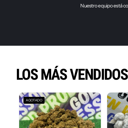
N
u
e
s
t
r
o
e
q
u
i
p
o
e
s
t
á
c
LOS MÁS VENDIDO
AGOTADO