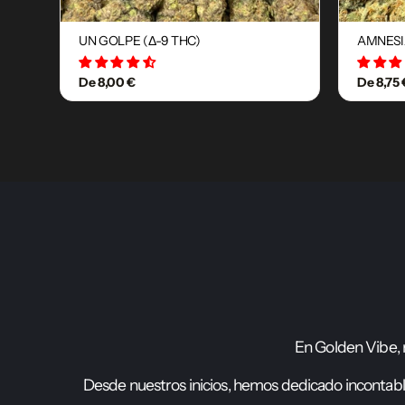
UN GOLPE (Δ-9 THC)
AMNESI
34 avis
De 8,00 €
De 8,75 
E
n
G
o
l
d
e
n
V
i
b
e
,
D
e
s
d
e
n
u
e
s
t
r
o
s
i
n
i
c
i
o
s
,
h
e
m
o
s
d
e
d
i
c
a
d
o
i
n
c
o
n
t
a
b
l