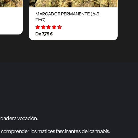
MARCADOR PERMANENTE (Δ-9
THC)
29 avis
De 7,75 €
r
d
a
d
e
r
a
v
o
c
a
c
i
ó
n
.
a
c
o
m
p
r
e
n
d
e
r
l
o
s
m
a
t
i
c
e
s
f
a
s
c
i
n
a
n
t
e
s
d
e
l
c
a
n
n
a
b
i
s
.