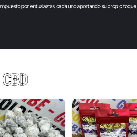
o
m
p
u
e
s
t
o
p
o
r
e
n
t
u
s
i
a
s
t
a
s
,
c
a
d
a
u
n
o
a
p
o
r
t
a
n
d
o
s
u
p
r
o
p
i
o
t
o
q
u
e
S
CBD