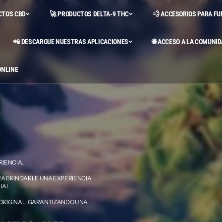
CTOS CBD
🚀 PRODUCTOS DELTA-9 THC
💨 ACCESORIOS PARA F
📲 DESCARGUE NUESTRAS APLICACIONES
🌐 ACCESO A LA COMUNID
ONLINE
RIENCIA.
A BRINDARLE UNA EXPERIENCIA
UAL.
ORIGINAL, GARANTIZANDO UNA