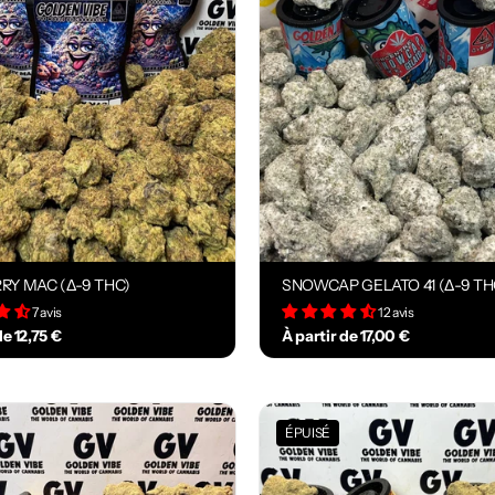
RY MAC (Δ-9 THC)
SNOWCAP GELATO 41 (Δ-9 TH
7 avis
12 avis
de 12,75 €
À partir de 17,00 €
ÉPUISÉ