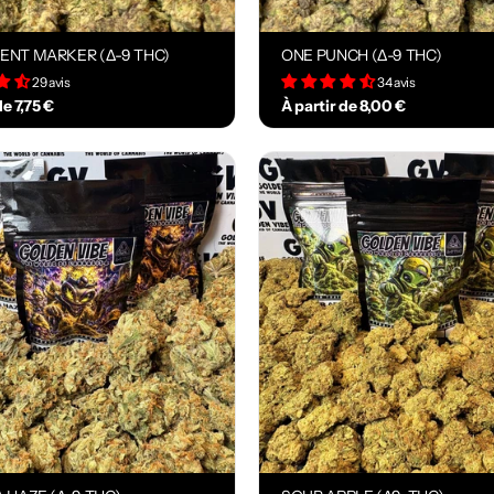
NT MARKER (Δ-9 THC)
ONE PUNCH (Δ-9 THC)
29 avis
34 avis
de 7,75 €
À partir de 8,00 €