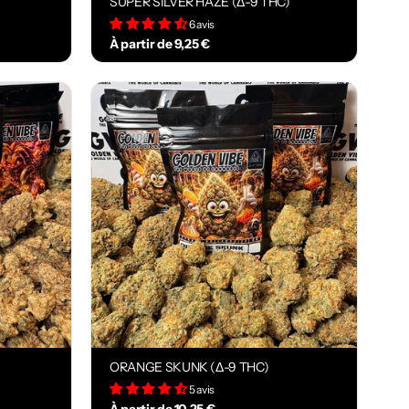
SUPER SILVER HAZE (Δ-9 THC)
6 avis
À partir de 9,25 €
ORANGE SKUNK (Δ-9 THC)
5 avis