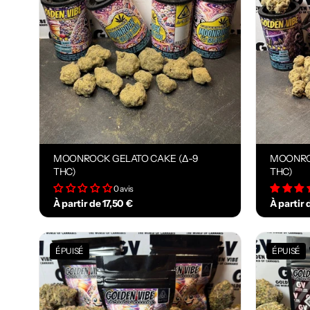
la
pl
u
s
a
n
ci
e
n
n
e
MOONROCK GELATO CAKE (Δ-9
MOONRO
THC)
THC)
0 avis
À partir de 17,50 €
À partir 
ÉPUISÉ
ÉPUISÉ