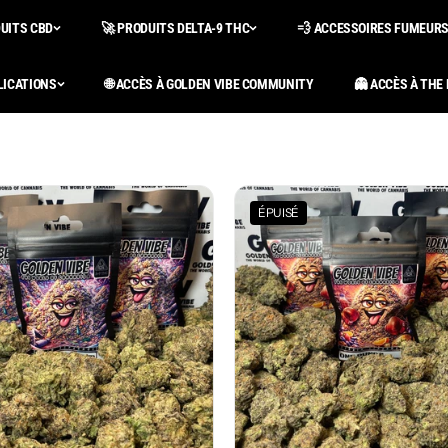
DUITS CBD
🚀 PRODUITS DELTA-9 THC
💨 ACCESSOIRES FUMEUR
LICATIONS
🌐 ACCÈS À GOLDEN VIBE COMMUNITY
👻 ACCÈS À THE
ÉPUISÉ