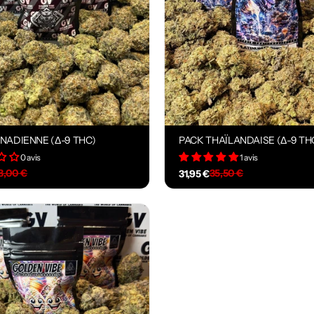
NADIENNE (Δ-9 THC)
PACK THAÏLANDAISE (Δ-9 TH
0 avis
1 avis
3,00 €
35,50 €
31,95 €