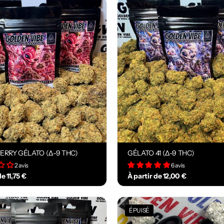
RRY GÉLATO (Δ-9 THC)
GÉLATO 41 (Δ-9 THC)
2 avis
6 avis
de 11,75 €
À partir de 12,00 €
ÉPUISÉ