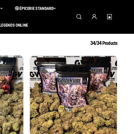
S
🤤 ÉPICERIE STANDARD
 LEGENDS ONLINE
34/34
Products