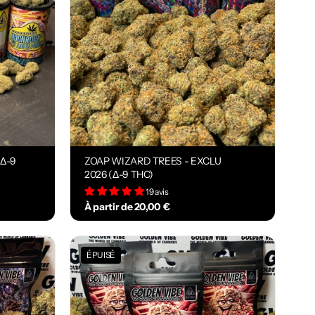
Δ-9
ZOAP WIZARD TREES - EXCLU
2026 (Δ-9 THC)
19 avis
À partir de 20,00 €
ÉPUISÉ