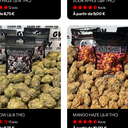
 HAZE (Δ-9 THC)
SOUR APPLE (Δ9-THC)
12 avis
4 avis
de 8,75 €
À partir de 9,00 €
W (Δ-9 THC)
MANGO HAZE (Δ-9 THC)
15 avis
4 avis