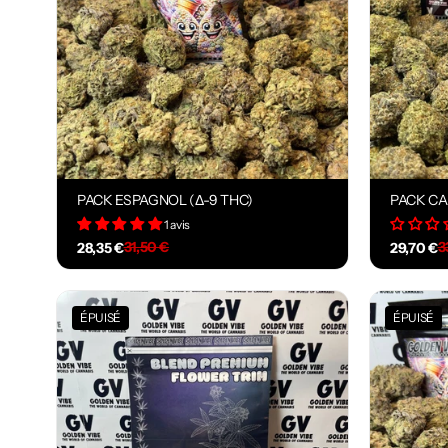
PACK ESPAGNOL (Δ-9 THC)
PACK CA
1 avis
31,50 €
3
28,35 €
29,70 €
ÉPUISÉ
ÉPUISÉ