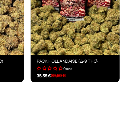
C)
PACK HOLLANDAISE (Δ-9 THC)
0 avis
39,50 €
35,55 €