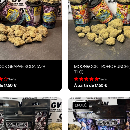
CK GRAPPE SODA (Δ-9
MOONROCK TROPIC PUNCH (
THC)
1 avis
1 avis
de 17,50 €
À partir de 17,50 €
ÉPUISÉ