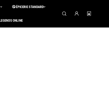
S
🤤 ÉPICERIE STANDARD
 LEGENDS ONLINE