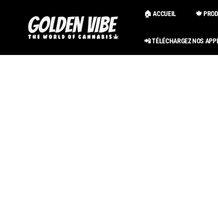
Passer au
contenu
🏠 ACCUEIL
🍁 PRO
📲 TÉLÉCHARGEZ NOS APP