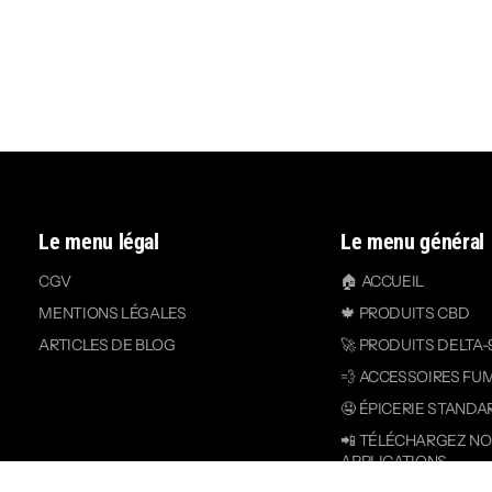
Le menu légal
Le menu général
CGV
🏠 ACCUEIL
MENTIONS LÉGALES
🍁 PRODUITS CBD
ARTICLES DE BLOG
🚀 PRODUITS DELTA-
💨 ACCESSOIRES FU
🤤 ÉPICERIE STANDA
📲 TÉLÉCHARGEZ N
APPLICATIONS