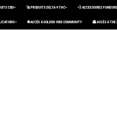
DUITS CBD
🚀 PRODUITS DELTA-9 THC
💨 ACCESSOIRES FUMEUR
LICATIONS
🌐 ACCÈS À GOLDEN VIBE COMMUNITY
👻 ACCÈS À THE