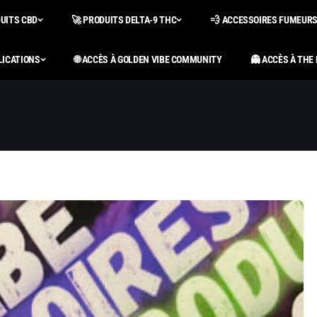
DUITS CBD
🚀 PRODUITS DELTA-9 THC
💨 ACCESSOIRES FUMEUR
LICATIONS
🌐 ACCÈS À GOLDEN VIBE COMMUNITY
👻 ACCÈS À THE