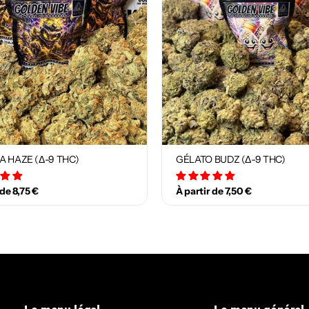
A HAZE (Δ-9 THC)
GÉLATO BUDZ (Δ-9 THC)
12 avis
18 avis
 de 8,75 €
À partir de 7,50 €