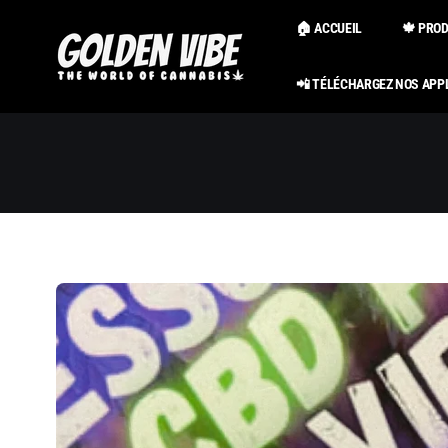
Passer au
contenu
🏠 ACCUEIL
🍁 PRO
📲 TÉLÉCHARGEZ NOS APP