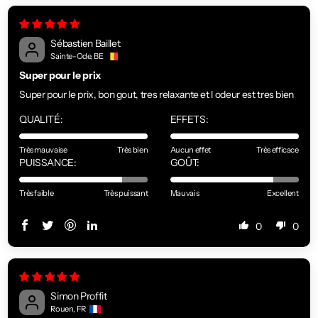
Sébastien Baillet
Sainte-Ode, BE
Super pour le prix
Super pour le prix, bon gout, tres relaxante et l odeur est tres bien
QUALITÉ:
EFFETS:
Très mauvaise
Très bien
Aucun effet
Très efficace
PUISSANCE:
GOÛT:
Très faible
Très puissant
Mauvais
Excellent
0
0
Simon Proffit
Rouen, FR