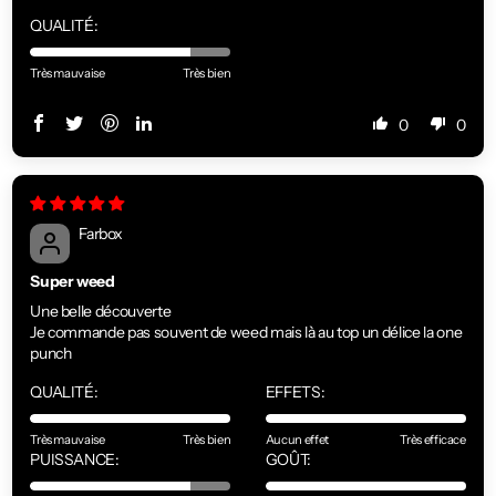
QUALITÉ:
Très mauvaise
Très bien
0
0
Farbox
Super weed
Une belle découverte
Je commande pas souvent de weed mais là au top un délice la one
punch
QUALITÉ:
EFFETS:
Très mauvaise
Très bien
Aucun effet
Très efficace
PUISSANCE:
GOÛT: