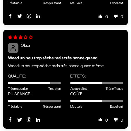
Très faible
Très puissant
Mauvais
Excellent
0
0
Oksa
Weed un peu trop sèche mais très bonne quand
Weed un peu trop sèche mais très bonne quand même
QUALITÉ:
EFFETS:
Très mauvaise
Très bien
Aucun effet
Très efficace
PUISSANCE:
GOÛT:
Très faible
Très puissant
Mauvais
Excellent
0
0