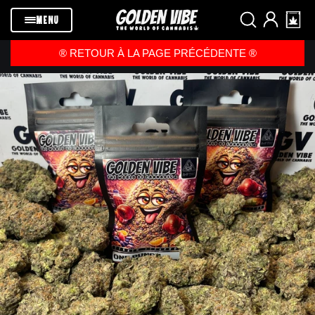
Passer au
contenu
MENU
®️ RETOUR À LA PAGE PRÉCÉDENTE ®️