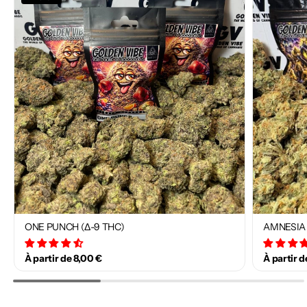
ONE PUNCH (Δ-9 THC)
AMNESIA 
34 avis
À partir de 8,00 €
À partir d