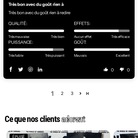
Très bon avec du goût rien à
Très bon avec du goût rien à redire
QUALITÉ:
EFFETS:
Très mauvaise
Très bien
Aucun effet
Très efficace
PUISSANCE:
GOÛT:
Très faible
Très puissant
Mauvais
Excellent
0
0
1
2
3
Ce que nos clients
adorent
ÉPUISÉ