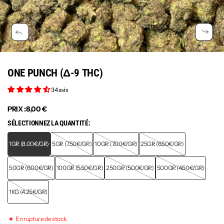
ONE PUNCH (Δ-9 THC)
34 avis
PRIX :
8,00 €
SÉLECTIONNEZ LA QUANTITÉ:
1GR (8.00€/GR)
5GR (7.50€/GR)
10GR (7.00€/GR)
25GR (6.50€/GR)
50GR (6.00€/GR)
100GR (5.50€/GR)
250GR (5.00€/GR)
500GR (4.50€/GR)
1KG (4.25€/GR)
En rupture de stock.