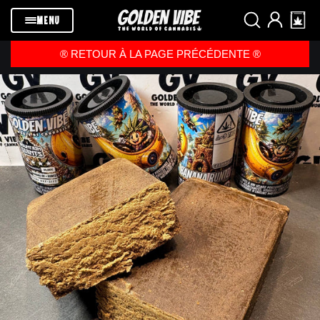
Passer au
contenu
MENU
®️ RETOUR À LA PAGE PRÉCÉDENTE ®️