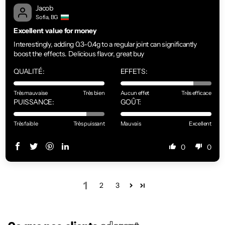
Jacob
Sofia, BG
Excellent value for money
Interestingly, adding 0.3-0.4g to a regular joint can significantly
boost the effects. Delicious flavor, great buy
QUALITÉ:
EFFETS:
Très mauvaise
Très bien
Aucun effet
Très efficace
PUISSANCE:
GOÛT:
Très faible
Très puissant
Mauvais
Excellent
0
0
1
2
3