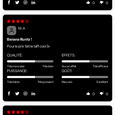
0
0
M.A
Banana Runtz !
Pour le prix fait le taff cool 🥳
QUALITÉ:
EFFETS:
Très mauvaise
Très bien
Aucun effet
Très efficace
PUISSANCE:
GOÛT:
Très faible
Très puissant
Mauvais
Excellent
0
0