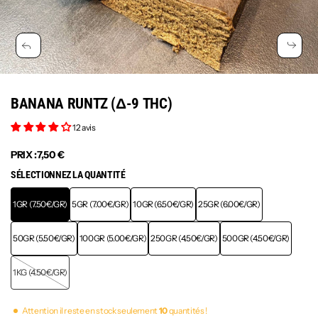
BANANA RUNTZ (Δ-9 THC)
12 avis
PRIX :
7,50 €
SÉLECTIONNEZ LA QUANTITÉ
1GR (7.50€/GR)
5GR (7.00€/GR)
10GR (6.50€/GR)
25GR (6.00€/GR)
50GR (5.50€/GR)
100GR (5.00€/GR)
250GR (4.50€/GR)
500GR (4.50€/GR)
1KG (4.50€/GR)
Attention il reste en stock seulement
10
quantités !