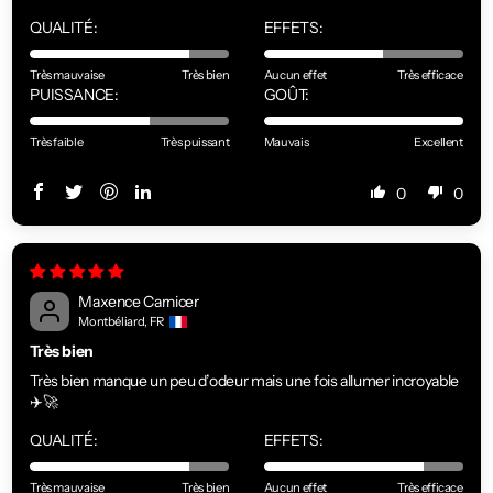
QUALITÉ:
EFFETS:
Très mauvaise
Très bien
Aucun effet
Très efficace
PUISSANCE:
GOÛT:
Très faible
Très puissant
Mauvais
Excellent
0
0
Maxence Carnicer
Montbéliard, FR
Très bien
Très bien manque un peu d’odeur mais une fois allumer incroyable
✈️🚀
QUALITÉ:
EFFETS:
Très mauvaise
Très bien
Aucun effet
Très efficace