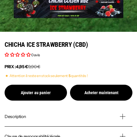
CHICHA ICE STRAWBERRY (CBD)
0 avis
PRIX :
4,95 €
9,90 €
Attention il reste en stock seulement
5
quantités !
Ajouter au panier
Acheter maintenant
Description
Clause de responsabilité légale