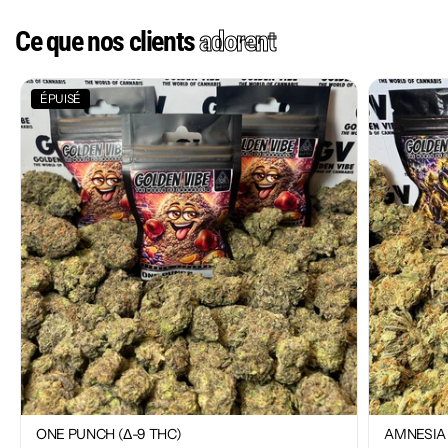
Ce que nos clients
adorent
ÉPUISÉ
ONE PUNCH (Δ-9 THC)
AMNESIA 