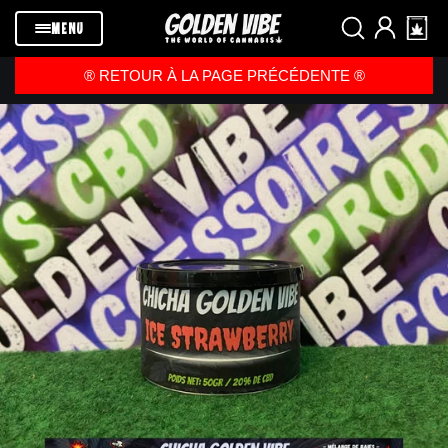
Passer au
contenu
MENU
®️ RETOUR À LA PAGE PRÉCÉDENTE ®️