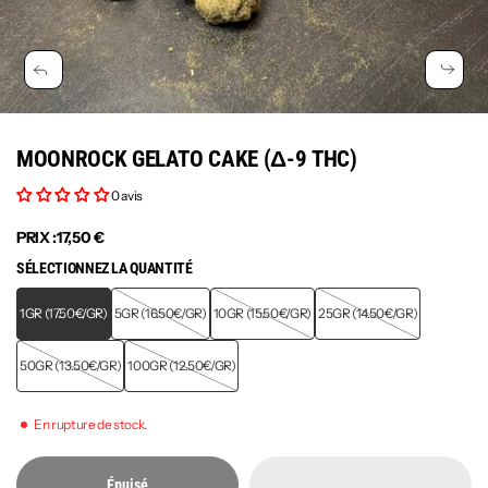
MOONROCK GELATO CAKE (Δ-9 THC)
0 avis
PRIX :
17,50 €
SÉLECTIONNEZ LA QUANTITÉ
1GR (17.50€/GR)
5GR (16.50€/GR)
10GR (15.50€/GR)
25GR (14.50€/GR)
50GR (13.50€/GR)
100GR (12.50€/GR)
En rupture de stock.
Épuisé