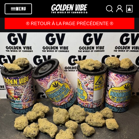
Passer au
contenu
MENU
®️ RETOUR À LA PAGE PRÉCÉDENTE ®️