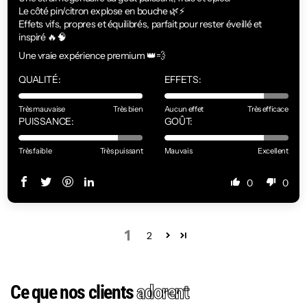
Le côté pin/citron explose en bouche 🌿⚡
Effets vifs, propres et équilibrés, parfait pour rester éveillé et
inspiré 🔥🧠
Une vraie expérience premium 👑💨
QUALITÉ:
EFFETS:
Très mauvaise
Très bien
Aucun effet
Très efficace
PUISSANCE:
GOÛT:
Très faible
Très puissant
Mauvais
Excellent
0
0
1
2
Ce que nos clients
adorent