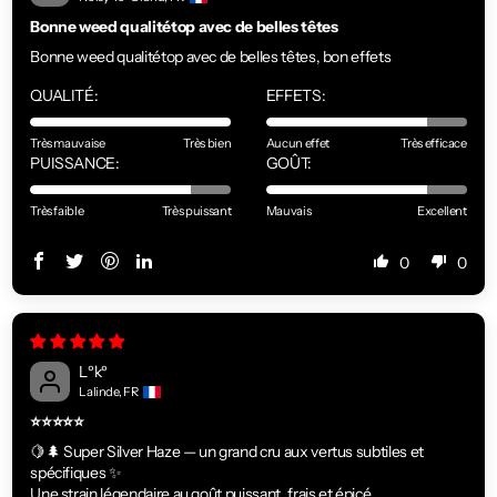
Bonne weed qualitétop avec de belles têtes
Bonne weed qualitétop avec de belles têtes, bon effets
QUALITÉ:
EFFETS:
Très mauvaise
Très bien
Aucun effet
Très efficace
PUISSANCE:
GOÛT:
Très faible
Très puissant
Mauvais
Excellent
0
0
Lºkº
Lalinde, FR
⭐⭐⭐⭐⭐
🍋🌲 Super Silver Haze — un grand cru aux vertus subtiles et
spécifiques ✨
Une strain légendaire au goût puissant, frais et épicé.