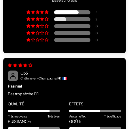
Basé sur 6 avis
4
2
0
0
0
Cb5
Châlons-en-Champagne, FR
Pas mal
Pas trop sèche 👌🏻
QUALITÉ:
EFFETS:
Très mauvaise
Très bien
Aucun effet
Très efficace
PUISSANCE:
GOÛT: