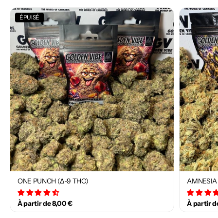
ÉPUISÉ
ONE PUNCH (Δ-9 THC)
AMNESIA 
34 avis
À partir de 8,00 €
À partir d