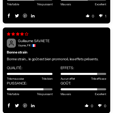
Très faible
Très puissant
Mauvais
Excellent
0
1
Guillaume SAVAETE
Vayres, FR
Bonne strain
Bonne strain... le goût est bien pronnoncé, lea effets présents.
QUALITÉ:
EFFETS:
Très mauvaise
Très bien
Aucun effet
Très efficace
PUISSANCE:
GOÛT:
Très faible
Très puissant
Mauvais
Excellent
0
0