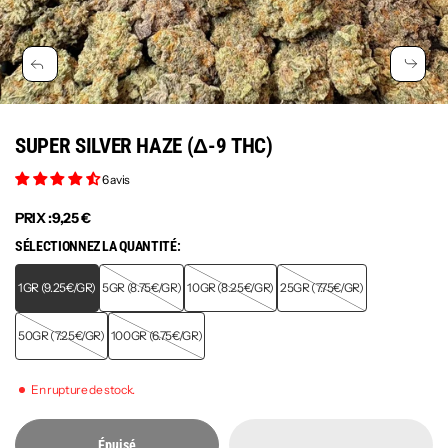
SUPER SILVER HAZE (Δ-9 THC)
6 avis
PRIX :
9,25 €
SÉLECTIONNEZ LA QUANTITÉ:
1GR (9.25€/GR)
5GR (8.75€/GR)
10GR (8.25€/GR)
25GR (7.75€/GR)
50GR (7.25€/GR)
100GR (6.75€/GR)
En rupture de stock.
Épuisé