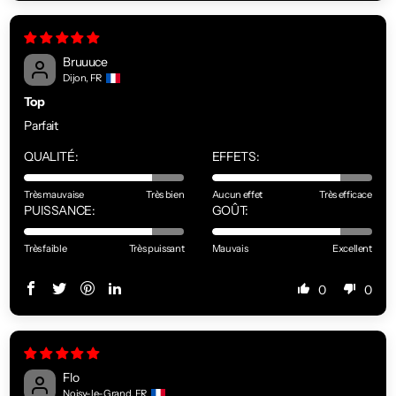
Bruuuce
Dijon, FR
Top
Parfait
QUALITÉ:
EFFETS:
Très mauvaise
Très bien
Aucun effet
Très efficace
PUISSANCE:
GOÛT:
Très faible
Très puissant
Mauvais
Excellent
0
0
Flo
Noisy-le-Grand, FR