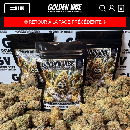
Passer au
contenu
MENU
®️ RETOUR À LA PAGE PRÉCÉDENTE ®️