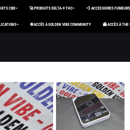
DUITS CBD
🚀 PRODUITS DELTA-9 THC
💨 ACCESSOIRES FUMEUR
LICATIONS
🌐 ACCÈS À GOLDEN VIBE COMMUNITY
👻 ACCÈS À THE