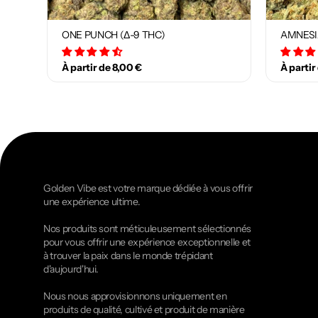
ONE PUNCH (Δ-9 THC)
AMNESI
34 avis
À partir de 8,00 €
À partir
Golden Vibe est votre marque dédiée à vous offrir
une expérience ultime.
Nos produits sont méticuleusement sélectionnés
pour vous offrir une expérience exceptionnelle et
à trouver la paix dans le monde trépidant
d'aujourd'hui.
Nous nous approvisionnons uniquement en
produits de qualité, cultivé et produit de manière