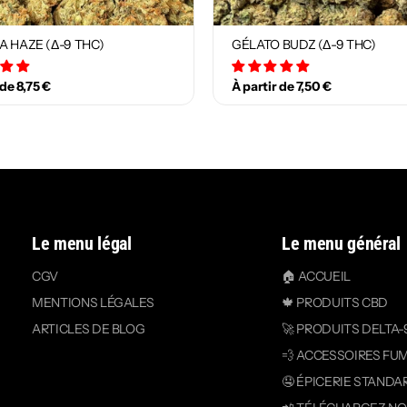
A HAZE (Δ-9 THC)
GÉLATO BUDZ (Δ-9 THC)
12 avis
18 avis
 de 8,75 €
À partir de 7,50 €
Le menu légal
Le menu général
CGV
🏠 ACCUEIL
MENTIONS LÉGALES
🍁 PRODUITS CBD
ARTICLES DE BLOG
🚀 PRODUITS DELTA-
💨 ACCESSOIRES FU
🤤 ÉPICERIE STANDA