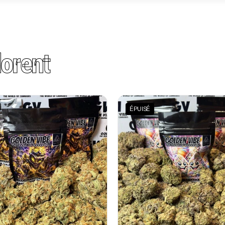
orent
ÉPUISÉ