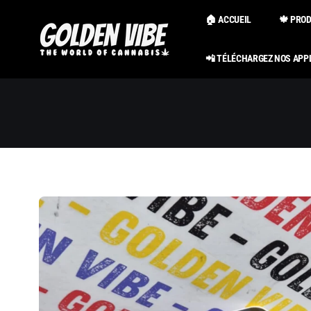
Passer au
contenu
🏠 ACCUEIL
🍁 PRO
📲 TÉLÉCHARGEZ NOS APP