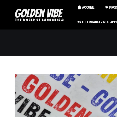
Passer au
contenu
🏠 ACCUEIL
🍁 PRO
📲 TÉLÉCHARGEZ NOS APP