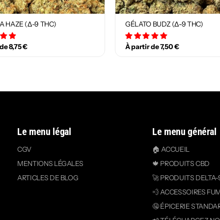
A HAZE (Δ-9 THC)
GÉLATO BUDZ (Δ-9 THC)
12 avis
18 avis
 de 8,75 €
À partir de 7,50 €
Le menu légal
Le menu général
CGV
🏠 ACCUEIL
MENTIONS LÉGALES
🍁 PRODUITS CBD
ARTICLES DE BLOG
🚀 PRODUITS DELTA-
💨 ACCESSOIRES FU
🤤 ÉPICERIE STANDA