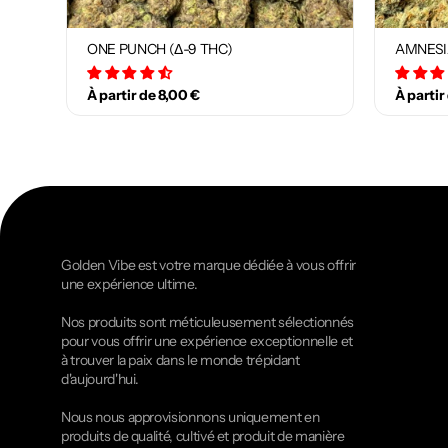
ONE PUNCH (Δ-9 THC)
AMNESI
34 avis
À partir de 8,00 €
À partir
Golden Vibe est votre marque dédiée à vous offrir
une expérience ultime.
Nos produits sont méticuleusement sélectionnés
pour vous offrir une expérience exceptionnelle et
à trouver la paix dans le monde trépidant
d'aujourd'hui.
Nous nous approvisionnons uniquement en
produits de qualité, cultivé et produit de manière