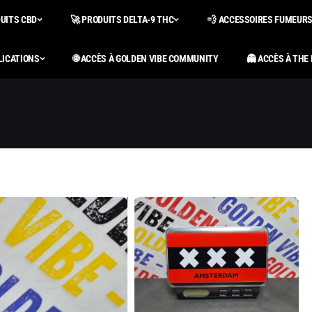
DUITS CBD
🚀 PRODUITS DELTA-9 THC
💨 ACCESSOIRES FUMEUR
LICATIONS
🌐 ACCÈS À GOLDEN VIBE COMMUNITY
👻 ACCÈS À THE