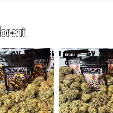
orent
ÉPUISÉ