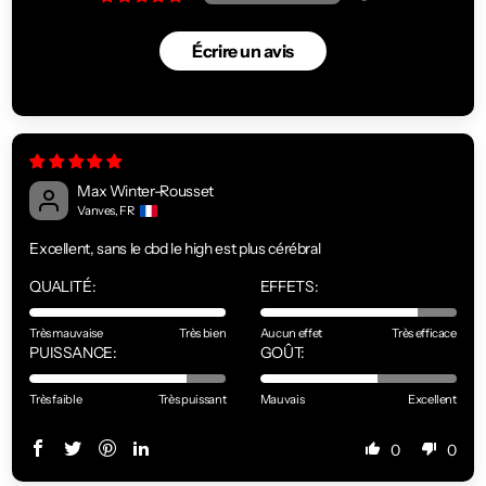
Écrire un avis
Max Winter-Rousset
Vanves, FR
Excellent, sans le cbd le high est plus cérébral
QUALITÉ:
EFFETS:
Très mauvaise
Très bien
Aucun effet
Très efficace
PUISSANCE:
GOÛT:
Très faible
Très puissant
Mauvais
Excellent
0
0