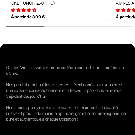
ONE PUNCH (Δ-9 THC)
AMNESIA 
34 avis
À partir de 8,00 €
À partir d
Golden Vibe est votre marque dédiée à vous offrir une expérience
ultime.
Nos produits sont méticuleusement sélectionnés pour vous offrir
une expérience exceptionnelle et à trouver la paix dans le monde
trépidant d'aujourd'hui.
Nous nous approvisionnons uniquement en produits de qualité,
cultivé et produit de manière optimale, garantissant une expérience
pure et authentique à chaque utilisation !