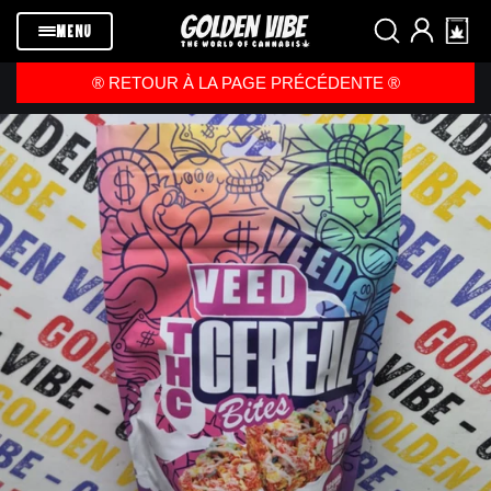
Passer au
contenu
MENU
®️ RETOUR À LA PAGE PRÉCÉDENTE ®️