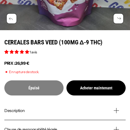
CEREALES BARS VEED (100MG Δ-9 THC)
1 avis
PRIX :
26,99 €
En rupture de stock.
Épuisé
Acheter maintenant
Description
Clause de responsabilité légale