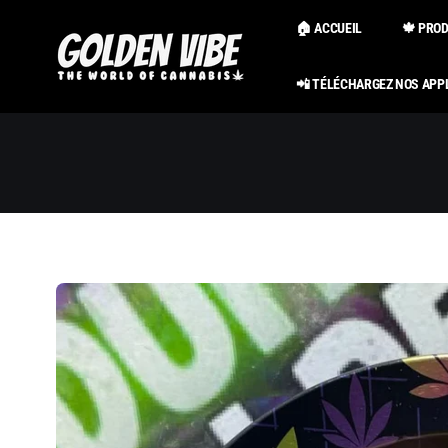
Passer au
contenu
🏠 ACCUEIL
🍁 PRO
📲 TÉLÉCHARGEZ NOS APP