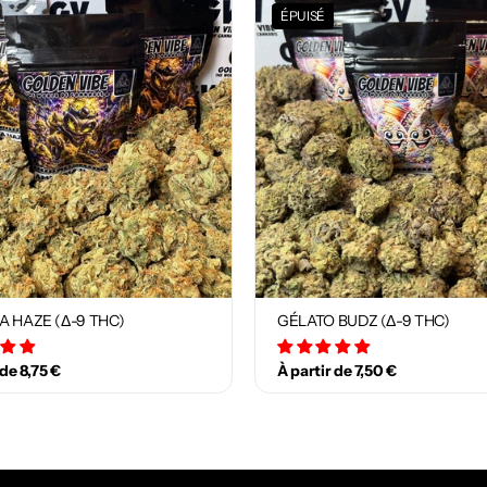
ÉPUISÉ
A HAZE (Δ-9 THC)
GÉLATO BUDZ (Δ-9 THC)
12 avis
18 avis
 de 8,75 €
À partir de 7,50 €