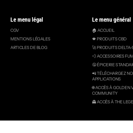
Le menu légal
Le menu général
CGV
🏠 ACCUEIL
MENTIONS LÉGALES
🍁 PRODUITS CBD
ARTICLES DE BLOG
🚀 PRODUITS DELTA-
💨 ACCESSOIRES FU
🤤 ÉPICERIE STANDA
📲 TÉLÉCHARGEZ N
APPLICATIONS
🌐 ACCÈS À GOLDEN 
COMMUNITY
👻 ACCÈS À THE LEG
Copyright© 2026
Golden Vibe
- Tous droits réservés.