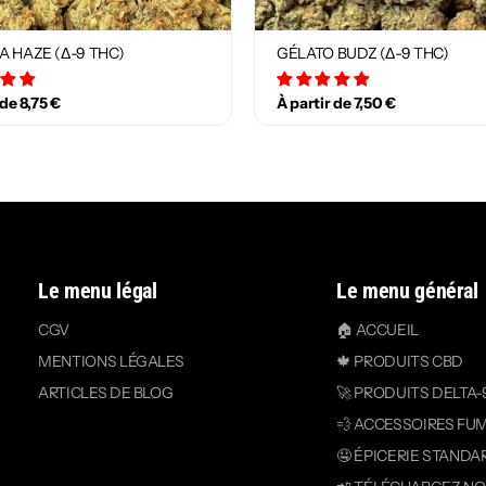
A HAZE (Δ-9 THC)
GÉLATO BUDZ (Δ-9 THC)
12 avis
18 avis
 de 8,75 €
À partir de 7,50 €
Le menu légal
Le menu général
CGV
🏠 ACCUEIL
MENTIONS LÉGALES
🍁 PRODUITS CBD
ARTICLES DE BLOG
🚀 PRODUITS DELTA-
💨 ACCESSOIRES FU
🤤 ÉPICERIE STANDA