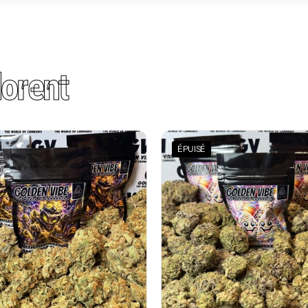
orent
ÉPUISÉ