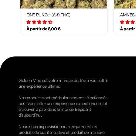
ONE PUNCH (Δ-9 THC)
AMNESI
34 avis
À partir de 8,00 €
À partir
Golden Vibe est votre marque dédiée à vous offrir
une expérience ultime.
Nos produits sont méticuleusement sélectionnés
pour vous offrir une expérience exceptionnelle et
à trouver la paix dans le monde trépidant
d'aujourd'hui.
Nous nous approvisionnons uniquement en
produits de qualité, cultivé et produit de manière