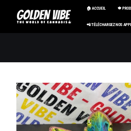
Passer au
contenu
🏠 ACCUEIL
🍁 PRO
📲 TÉLÉCHARGEZ NOS APP