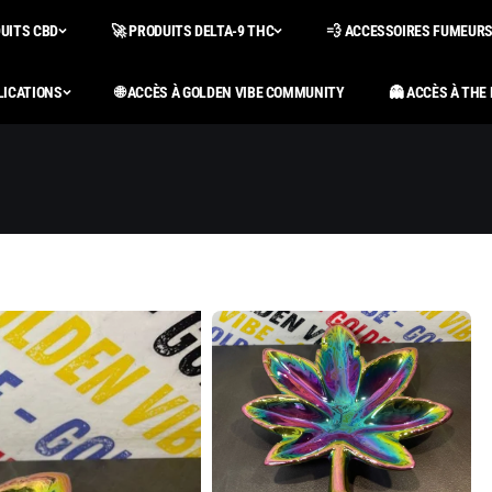
DUITS CBD
🚀 PRODUITS DELTA-9 THC
💨 ACCESSOIRES FUMEUR
LICATIONS
🌐 ACCÈS À GOLDEN VIBE COMMUNITY
👻 ACCÈS À THE