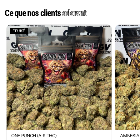
Ce que nos clients
adorent
ÉPUISÉ
ONE PUNCH (Δ-9 THC)
AMNESIA 