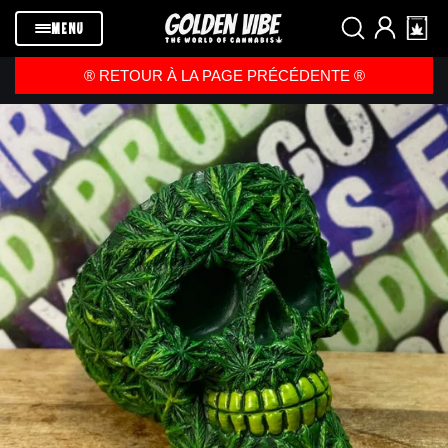
Passer au
contenu
MENU
®️ RETOUR À LA PAGE PRÉCÉDENTE ®️