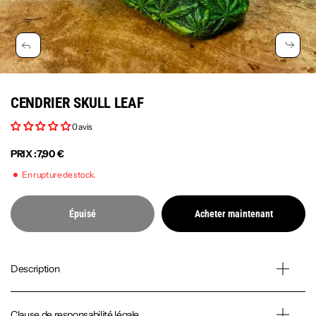
CENDRIER SKULL LEAF
0 avis
PRIX :
7,90 €
En rupture de stock.
Épuisé
Acheter maintenant
Description
Clause de responsabilité légale