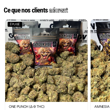
Ce que nos clients
adorent
ÉPUISÉ
ONE PUNCH (Δ-9 THC)
AMNESIA 