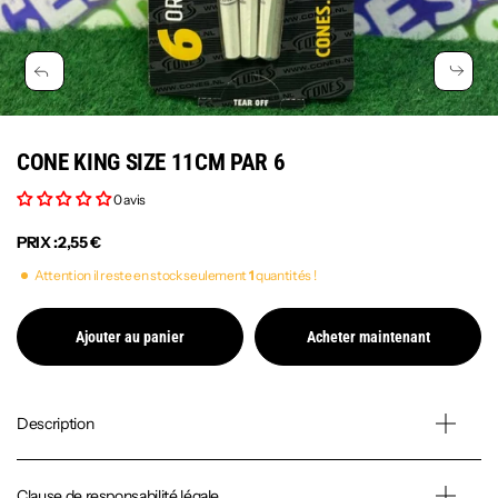
CONE KING SIZE 11CM PAR 6
0 avis
PRIX :
2,55 €
Attention il reste en stock seulement
1
quantités !
Ajouter au panier
Acheter maintenant
Description
Clause de responsabilité légale