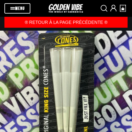
Passer au
contenu
MENU
®️ RETOUR À LA PAGE PRÉCÉDENTE ®️