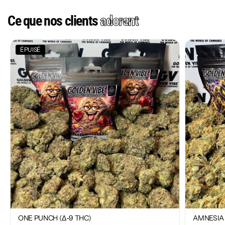
Ce que nos clients
adorent
ÉPUISÉ
ONE PUNCH (Δ-9 THC)
AMNESIA 