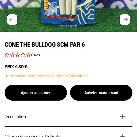
CONE THE BULLDOG 8CM PAR 6
0 avis
PRIX :
1,80 €
Attention il reste en stock seulement
2
quantités !
Ajouter au panier
Acheter maintenant
Description
Clause de responsabilité légale