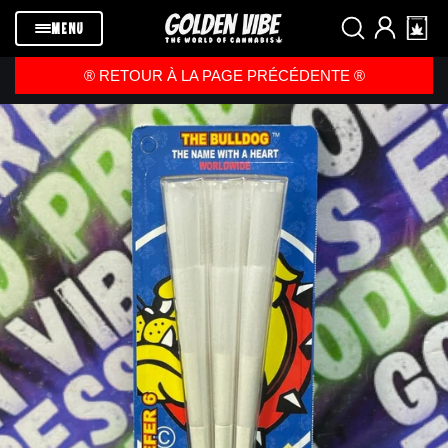
Passer au
contenu
MENU
®️ RETOUR À LA PAGE PRÉCÉDENTE ®️