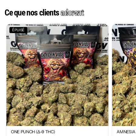
Ce que nos clients
adorent
ÉPUISÉ
ONE PUNCH (Δ-9 THC)
AMNESIA 