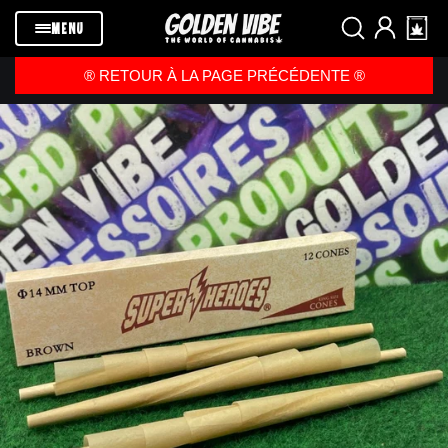
Passer au
contenu
MENU
®️ RETOUR À LA PAGE PRÉCÉDENTE ®️