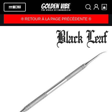
Passer au
contenu
MENU
®️ RETOUR À LA PAGE PRÉCÉDENTE ®️