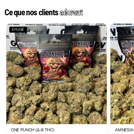
Ce que nos clients
adorent
ÉPUISÉ
ONE PUNCH (Δ-9 THC)
AMNESIA 