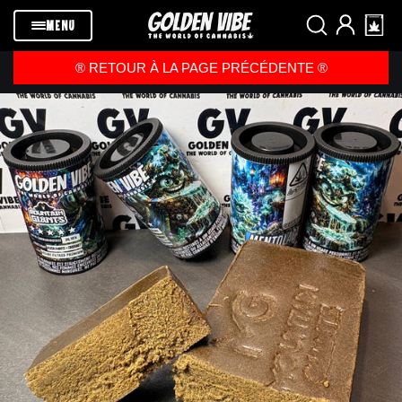
Passer au
contenu
MENU
®️ RETOUR À LA PAGE PRÉCÉDENTE ®️