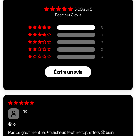
5.00 sur 5
Basé sur 3 avis
3
0
0
0
0
Écrire un avis
inc
👍☺️
Pas de goût menthe, + fraicheur, texture top, effets 🤗 bien