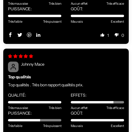
Très mauvaise
Très bien
Aucun effet
Très efficace
PUISSANCE:
GOÛT:
Très faible
Très puissant
Mauvais
Excellent
1
0
Johnny Mace
Top qualités
Top qualités . Très bon rapport qualités prix.
QUALITÉ:
EFFETS:
Très mauvaise
Très bien
Aucun effet
Très efficace
PUISSANCE:
GOÛT:
Très faible
Très puissant
Mauvais
Excellent