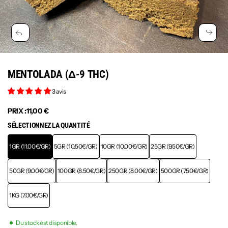
MENTOLADA (Δ-9 THC)
3 avis
PRIX :
11,00 €
SÉLECTIONNEZ LA QUANTITÉ
1GR (11.00€/GR)
5GR (10.50€/GR)
10GR (10.00€/GR)
25GR (9.50€/GR)
50GR (9.00€/GR)
100GR (8.50€/GR)
250GR (8.00€/GR)
500GR (7.50€/GR)
1KG (7.00€/GR)
Du stock est disponible.