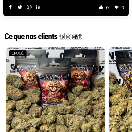
0
0
Ce que nos clients
adorent
ÉPUISÉ