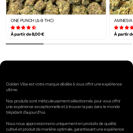
ONE PUNCH (Δ-9 THC)
AMNESIA 
34 avis
À partir de 8,00 €
À partir d
Golden Vibe est votre marque dédiée à vous offrir une expérience
ultime.
Nos produits sont méticuleusement sélectionnés pour vous offrir
une expérience exceptionnelle et à trouver la paix dans le monde
trépidant d'aujourd'hui.
Nous nous approvisionnons uniquement en produits de qualité,
cultivé et produit de manière optimale, garantissant une expérience