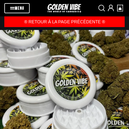
Passer au
contenu
MENU
®️ RETOUR À LA PAGE PRÉCÉDENTE ®️