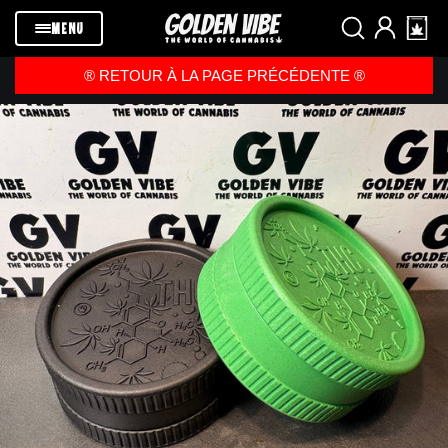
Passer au
contenu
MENU
®️ RETOUR À LA PAGE PRÉCÉDENTE ®️