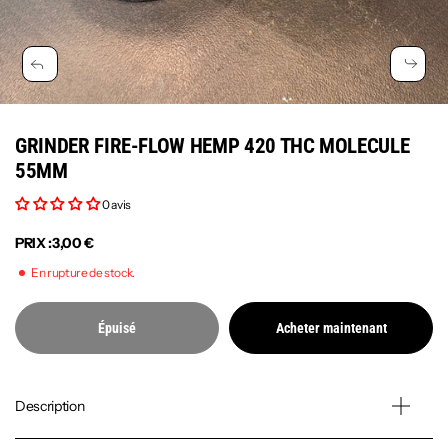
GRINDER FIRE-FLOW HEMP 420 THC MOLECULE
55MM
0 avis
PRIX :
3,00 €
En rupture de stock.
Épuisé
Acheter maintenant
Description