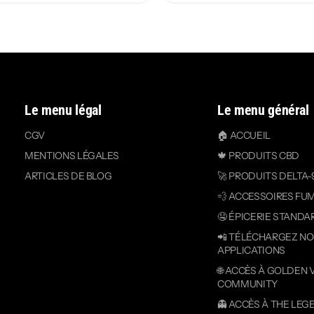
Le menu légal
Le menu général
CGV
🏠 ACCUEIL
MENTIONS LÉGALES
🍁 PRODUITS CBD
ARTICLES DE BLOG
🚀 PRODUITS DELTA-
💨 ACCESSOIRES FU
🤤 ÉPICERIE STANDA
📲 TÉLÉCHARGEZ N
APPLICATIONS
🌐 ACCÈS À GOLDEN 
COMMUNITY
👻 ACCÈS À THE LEG