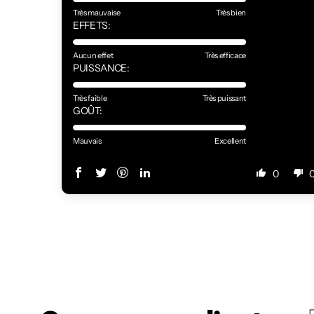
Très mauvaise
Très bien
EFFETS:
Aucun effet
Très efficace
PUISSANCE:
Très faible
Très puissant
GOÛT:
Mauvais
Excellent
0