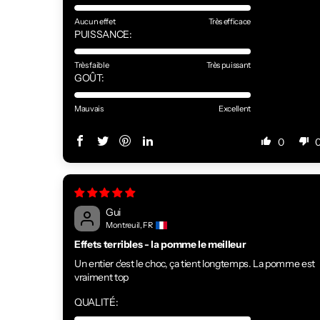
Aucun effet
Très efficace
PUISSANCE:
Très faible
Très puissant
GOÛT:
Mauvais
Excellent
0
Gui
Montreuil, FR
Effets terribles - la pomme le meilleur
Un entier c'est le choc, ça tient longtemps. La pomme est
vraiment top
QUALITÉ: