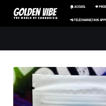
Passer au
contenu
🏠 ACCUEIL
🍁 PRO
📲 TÉLÉCHARGEZ NOS APP