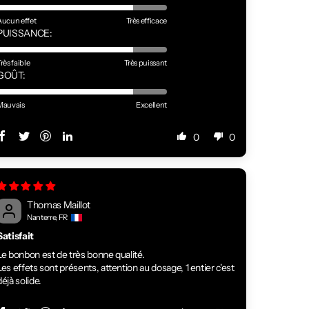
Aucun effet
Très efficace
PUISSANCE:
rès faible
Très puissant
GOÛT:
Mauvais
Excellent
0
0
Thomas Maillot
Nanterre, FR
Satisfait
Le bonbon est de très bonne qualité.
Les effets sont présents, attention au dosage, 1 entier c'est
déjà solide.