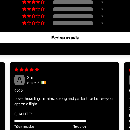
0
0
0
0
Écrire un avis
Sm
Gorey, IE
🤤🤤
Love these lil gummies, strong and perfect for before you
get on a flight
QUALITÉ:
Très mauvaise
Très bien