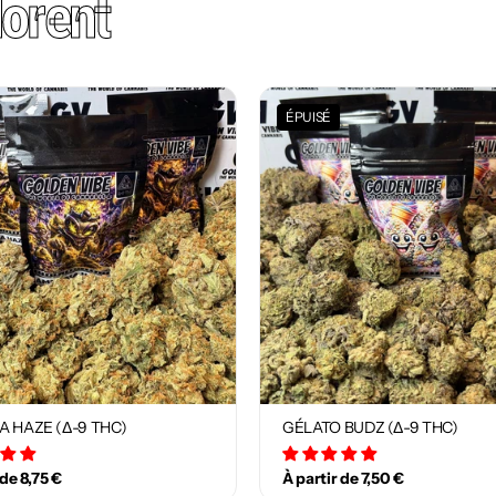
orent
ÉPUISÉ
A HAZE (Δ-9 THC)
GÉLATO BUDZ (Δ-9 THC)
12 avis
18 avis
 de 8,75 €
À partir de 7,50 €