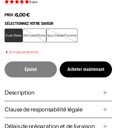
6 avis
6,00 €
PRIX :
SÉLECTIONNEZ VOTRE SAVEUR
Kush Baies
Mimosa Pêche
Sour Diesel Pomme
En rupture de stock.
Épuisé
Acheter maintenant
Description
Clause de responsabilité légale
Délais de préparation et de livraison