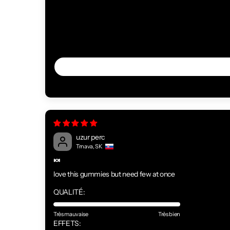
uzur perc
Trnava, SK
🍬
love this gummies but need few at once
QUALITÉ:
Très mauvaise
Très bien
EFFETS: