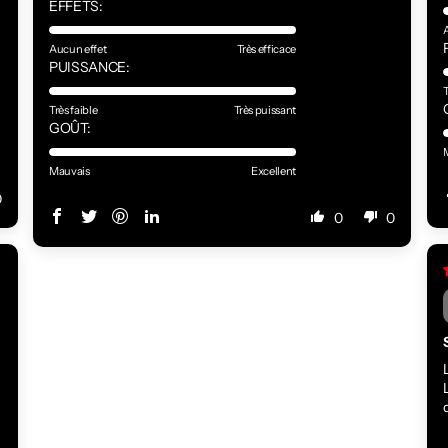
EFFETS:
Aucun effet
Très efficace
PUISSANCE:
T
Très faible
Très puissant
GOÛT:
Mauvais
Excellent
0
0
0