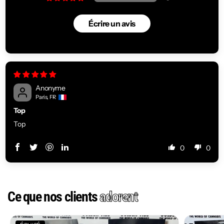
Écrire un avis
Anonyme
Paris, FR
Top
Top
0
0
Ce que nos clients
adorent