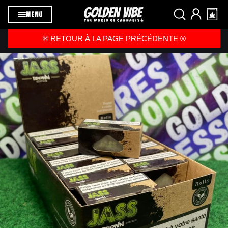
Passer au
contenu
MENU
®️ RETOUR À LA PAGE PRÉCÉDENTE ®️