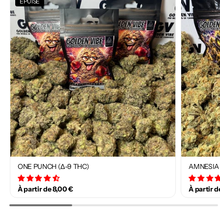
ÉPUISÉ
ONE PUNCH (Δ-9 THC)
AMNESIA 
34 avis
À partir de 8,00 €
À partir d