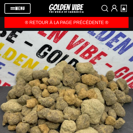
Passer au
contenu
MENU
®️ RETOUR À LA PAGE PRÉCÉDENTE ®️