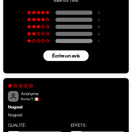
Basé sur 1 avis
0
0
0
0
1
Écrire un avis
Anonyme
Rome, IT
Nogood
Nogood
QUALITÉ:
EFFETS: