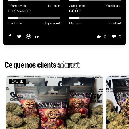
Très mauvaise
Très bien
Aucun effet
Très efficace
PUISSANCE:
GOÛT:
Très faible
Très puissant
Mauvais
Excellent
0
0
Ce que nos clients
adorent
ÉPUISÉ