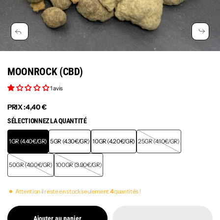
MOONROCK (CBD)
1 avis
PRIX :
4,40 €
SÉLECTIONNEZ LA QUANTITÉ
1GR (4.40€/GR)
5GR (4.30€/GR)
10GR (4.20€/GR)
25GR (4.10€/GR)
50GR (4.00€/GR)
100GR (3.90€/GR)
Attention il reste en stock seulement
4
quantités !
Ajouter au panier