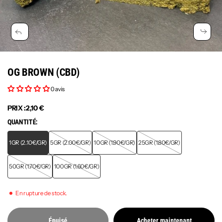
OG BROWN (CBD)
0 avis
PRIX :
2,10 €
QUANTITÉ:
1GR (2.10€/GR)
5GR (2.00€/GR)
10GR (1.90€/GR)
25GR (1.80€/GR)
50GR (1.70€/GR)
100GR (1.60€/GR)
En rupture de stock.
Épuisé
Acheter maintenant