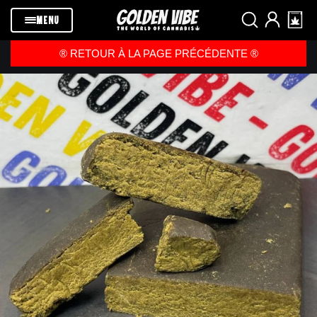
Passer au
contenu
MENU
®️ RETOUR À LA PAGE PRÉCÉDENTE ®️