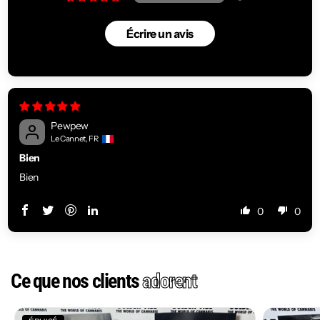
Écrire un avis
Pewpew
Le Cannet, FR
Bien
Bien
0
0
Ce que nos clients
adorent