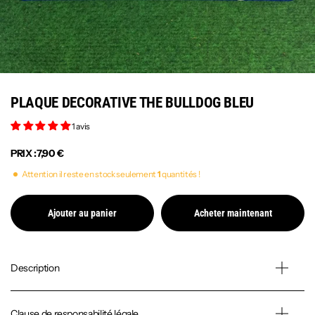
PLAQUE DECORATIVE THE BULLDOG BLEU
1 avis
PRIX :
7,90 €
Attention il reste en stock seulement
1
quantités !
Ajouter au panier
Acheter maintenant
Description
Clause de responsabilité légale