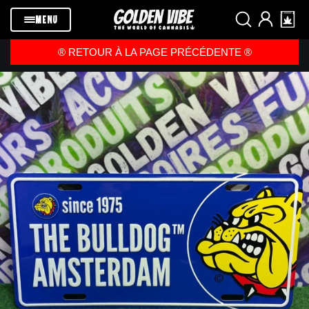
Passer au
contenu
MENU
®️ RETOUR À LA PAGE PRÉCÉDENTE ®️