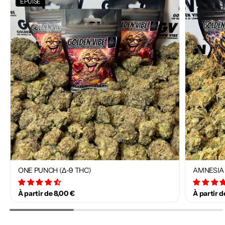
ÉPUISÉ
ONE PUNCH (Δ-9 THC)
AMNESIA 
34 avis
À partir de 8,00 €
À partir d