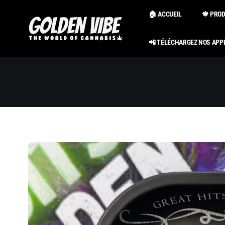
Passer au
contenu
🏠 ACCUEIL
🍁 PRO
📲 TÉLÉCHARGEZ NOS APP