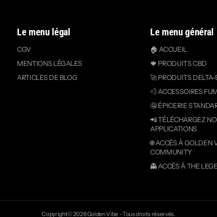
Le menu légal
Le menu général
CGV
🏠 ACCUEIL
MENTIONS LÉGALES
🍁 PRODUITS CBD
ARTICLES DE BLOG
🚀 PRODUITS DELTA-
💨 ACCESSOIRES FU
🤤 ÉPICERIE STANDA
📲 TÉLÉCHARGEZ N
APPLICATIONS
🌐 ACCÈS À GOLDEN 
COMMUNITY
👻 ACCÈS À THE LEG
Copyright© 2026
Golden Vibe
- Tous droits réservés.