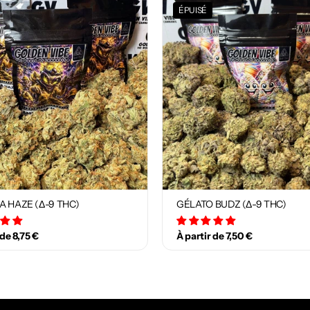
ÉPUISÉ
A HAZE (Δ-9 THC)
GÉLATO BUDZ (Δ-9 THC)
12 avis
18 avis
 de 8,75 €
À partir de 7,50 €