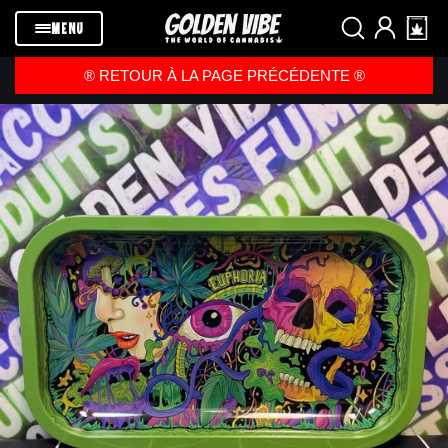
Passer au
contenu
MENU
®️ RETOUR À LA PAGE PRÉCÉDENTE ®️