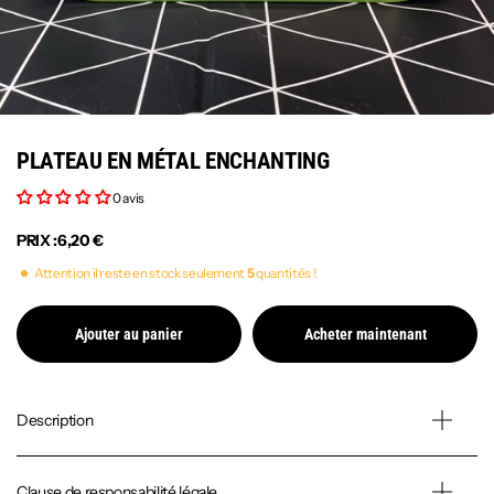
PLATEAU EN MÉTAL ENCHANTING
0 avis
PRIX :
6,20 €
Attention il reste en stock seulement
5
quantités !
Ajouter au panier
Acheter maintenant
Description
Clause de responsabilité légale