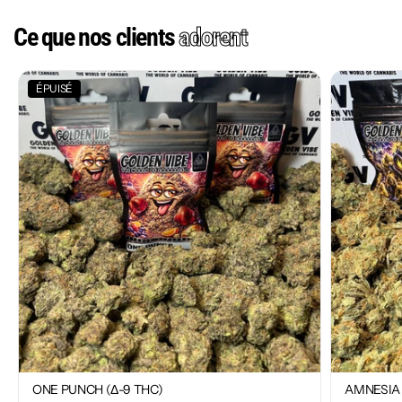
Ce que nos clients
adorent
ÉPUISÉ
ONE PUNCH (Δ-9 THC)
AMNESIA 