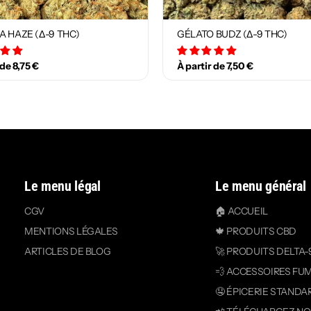
A HAZE (Δ-9 THC)
GÉLATO BUDZ (Δ-9 THC)
12 avis
18 avis
 de 8,75 €
À partir de 7,50 €
Le menu légal
Le menu général
CGV
🏠 ACCUEIL
MENTIONS LÉGALES
🍁 PRODUITS CBD
ARTICLES DE BLOG
🚀 PRODUITS DELTA-
💨 ACCESSOIRES FU
🤤 ÉPICERIE STANDA