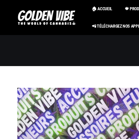
Passer au
contenu
🏠 ACCUEIL
🍁 PRO
📲 TÉLÉCHARGEZ NOS APP