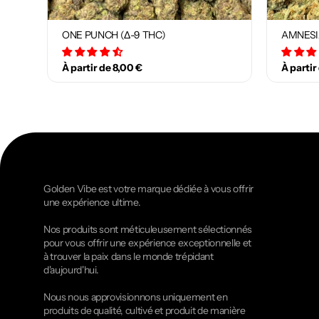
ONE PUNCH (Δ-9 THC)
AMNESI
34 avis
À partir de 8,00 €
À partir
Golden Vibe est votre marque dédiée à vous offrir
une expérience ultime.
Nos produits sont méticuleusement sélectionnés
pour vous offrir une expérience exceptionnelle et
à trouver la paix dans le monde trépidant
d'aujourd'hui.
Nous nous approvisionnons uniquement en
produits de qualité, cultivé et produit de manière