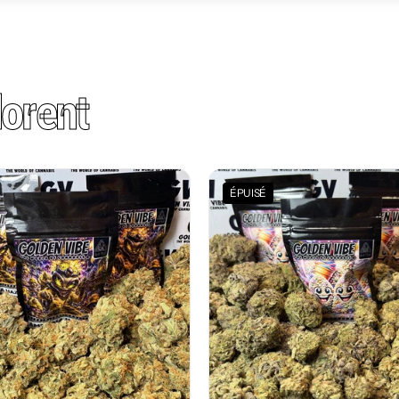
orent
ÉPUISÉ