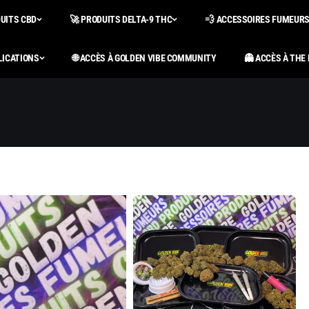
DUITS CBD
🚀 PRODUITS DELTA-9 THC
💨 ACCESSOIRES FUMEUR
LICATIONS
🌐 ACCÈS À GOLDEN VIBE COMMUNITY
👻 ACCÈS À THE