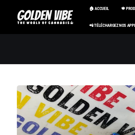
Passer au
contenu
🏠 ACCUEIL
🍁 PRO
📲 TÉLÉCHARGEZ NOS APP