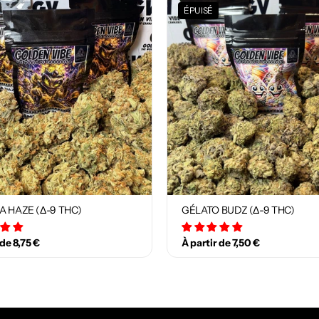
ÉPUISÉ
A HAZE (Δ-9 THC)
GÉLATO BUDZ (Δ-9 THC)
12 avis
18 avis
 de 8,75 €
À partir de 7,50 €