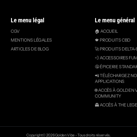
Le menu légal
Le menu général
CGV
🏠 ACCUEIL
MENTIONS LÉGALES
🍁 PRODUITS CBD
ARTICLES DE BLOG
🚀 PRODUITS DELTA-
💨 ACCESSOIRES FU
🤤 ÉPICERIE STANDA
📲 TÉLÉCHARGEZ N
APPLICATIONS
🌐 ACCÈS À GOLDEN 
COMMUNITY
👻 ACCÈS À THE LEG
Copyright© 2026
Golden Vibe
- Tous droits réservés.