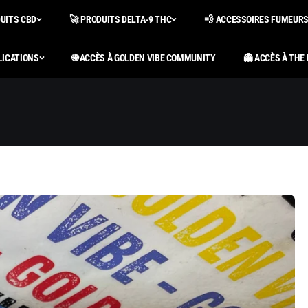
DUITS CBD
🚀 PRODUITS DELTA-9 THC
💨 ACCESSOIRES FUMEUR
LICATIONS
🌐 ACCÈS À GOLDEN VIBE COMMUNITY
👻 ACCÈS À THE