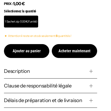
1,00 €
PRIX :
Sélectionnez la quantité
1 Sachet zip (1.00€/l'unité)
Attention il reste en stock seulement
8
quantités !
Ajouter au panier
Acheter maintenant
Description
Clause de responsabilité légale
Délais de préparation et de livraison