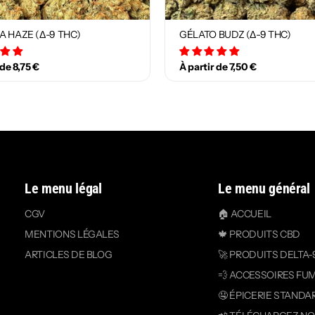
A HAZE (Δ-9 THC)
GÉLATO BUDZ (Δ-9 THC)
12 avis
18 avis
 de 8,75 €
À partir de 7,50 €
Le menu légal
Le menu général
CGV
🏠 ACCUEIL
MENTIONS LÉGALES
🍁 PRODUITS CBD
ARTICLES DE BLOG
🚀 PRODUITS DELTA-
💨 ACCESSOIRES FU
🤤 ÉPICERIE STANDA