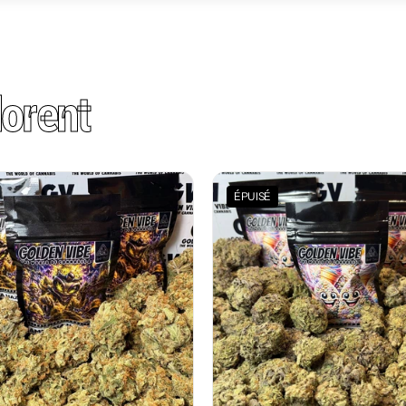
orent
ÉPUISÉ