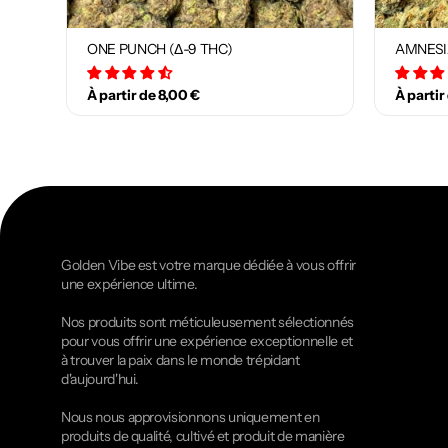
ONE PUNCH (Δ-9 THC)
AMNESI
34 avis
À partir de 8,00 €
À partir
Golden Vibe est votre marque dédiée à vous offrir
une expérience ultime.
Nos produits sont méticuleusement sélectionnés
pour vous offrir une expérience exceptionnelle et
à trouver la paix dans le monde trépidant
d'aujourd'hui.
Nous nous approvisionnons uniquement en
produits de qualité, cultivé et produit de manière