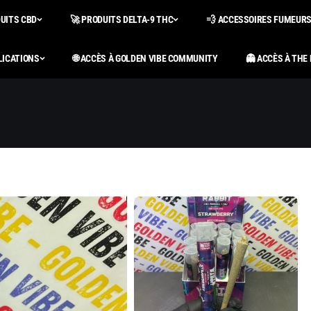
DUITS CBD
🚀 PRODUITS DELTA-9 THC
💨 ACCESSOIRES FUMEUR
LICATIONS
🌐 ACCÈS À GOLDEN VIBE COMMUNITY
👻 ACCÈS À THE