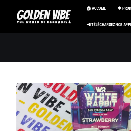
Passer au
contenu
🏠 ACCUEIL
🍁 PRO
📲 TÉLÉCHARGEZ NOS APP