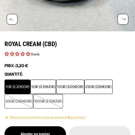
ROYAL CREAM (CBD)
0 avis
PRIX :
3,20 €
QUANTITÉ:
1GR (3.20€/GR)
5GR (3.10€/GR)
10GR (3.00€/GR)
25GR (2.90€/GR)
50GR (2.80€/GR)
100GR (2.70€/GR)
Attention il reste en stock seulement
6
quantités !
Ajouter au panier