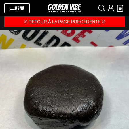
Passer au
contenu
MENU
®️ RETOUR À LA PAGE PRÉCÉDENTE ®️