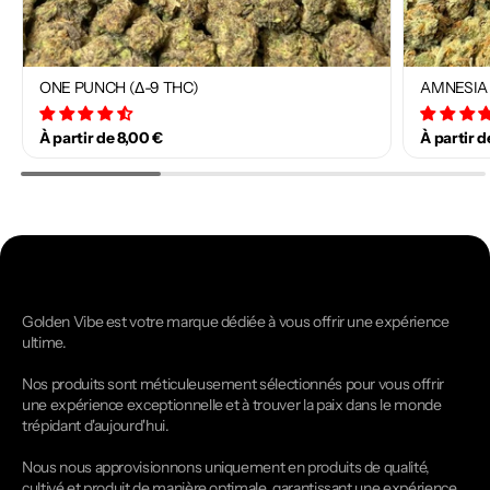
ONE PUNCH (Δ-9 THC)
AMNESIA 
34 avis
À partir de 8,00 €
À partir d
Golden Vibe est votre marque dédiée à vous offrir une expérience
ultime.
Nos produits sont méticuleusement sélectionnés pour vous offrir
une expérience exceptionnelle et à trouver la paix dans le monde
trépidant d'aujourd'hui.
Nous nous approvisionnons uniquement en produits de qualité,
cultivé et produit de manière optimale, garantissant une expérience