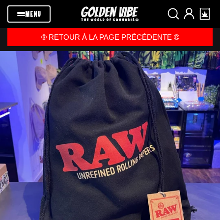
Passer au
contenu
MENU
®️ RETOUR À LA PAGE PRÉCÉDENTE ®️