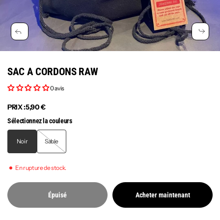
SAC A CORDONS RAW
0 avis
PRIX :
5,90 €
Sélectionnez la couleurs
Noir
Sable
En rupture de stock.
Épuisé
Acheter maintenant