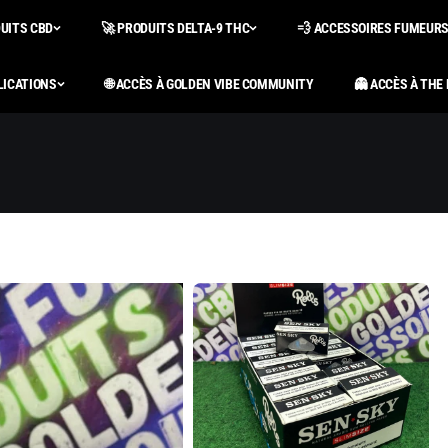
DUITS CBD
🚀 PRODUITS DELTA-9 THC
💨 ACCESSOIRES FUMEUR
LICATIONS
🌐 ACCÈS À GOLDEN VIBE COMMUNITY
👻 ACCÈS À THE