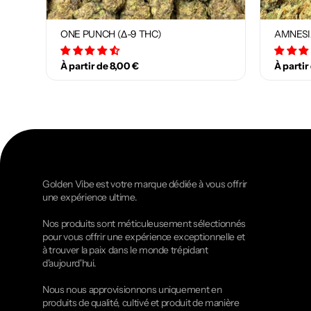
ONE PUNCH (Δ-9 THC)
AMNESI
34 avis
À partir de 8,00 €
À partir
Golden Vibe est votre marque dédiée à vous offrir
une expérience ultime.
Nos produits sont méticuleusement sélectionnés
pour vous offrir une expérience exceptionnelle et
à trouver la paix dans le monde trépidant
d'aujourd'hui.
Nous nous approvisionnons uniquement en
produits de qualité, cultivé et produit de manière