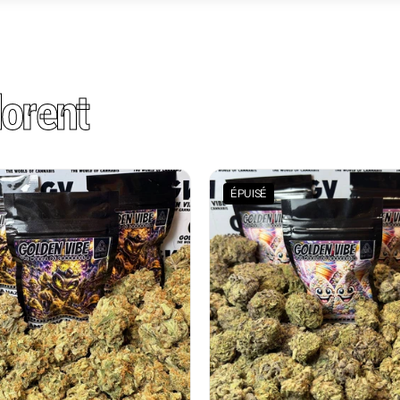
orent
ÉPUISÉ