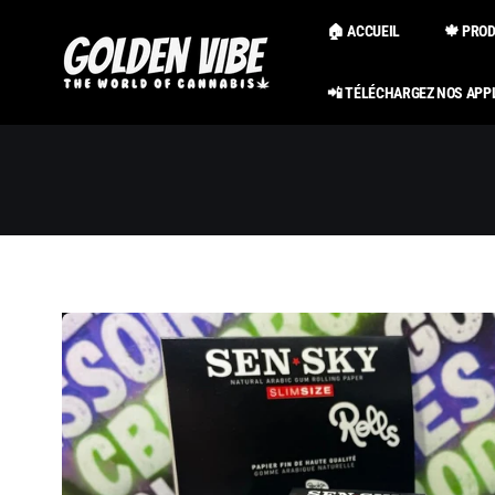
Passer au
contenu
🏠 ACCUEIL
🍁 PRO
📲 TÉLÉCHARGEZ NOS APP