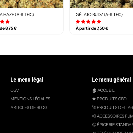
A HAZE (Δ-9 THC)
GÉLATO BUDZ (Δ-9 THC)
12 avis
18 avis
 de 8,75 €
À partir de 7,50 €
Le menu légal
Le menu général
CGV
🏠 ACCUEIL
MENTIONS LÉGALES
🍁 PRODUITS CBD
ARTICLES DE BLOG
🚀 PRODUITS DELTA-
💨 ACCESSOIRES FU
🤤 ÉPICERIE STANDA