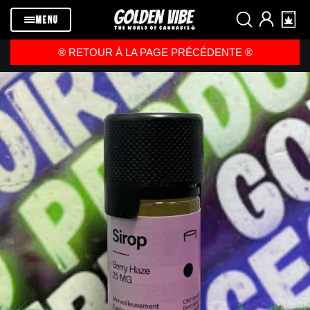
Passer au
contenu
MENU
®️ RETOUR À LA PAGE PRÉCÉDENTE ®️