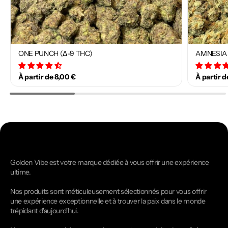
ONE PUNCH (Δ-9 THC)
AMNESIA 
34 avis
À partir de 8,00 €
À partir d
Golden Vibe est votre marque dédiée à vous offrir une expérience
ultime.
Nos produits sont méticuleusement sélectionnés pour vous offrir
une expérience exceptionnelle et à trouver la paix dans le monde
trépidant d'aujourd'hui.