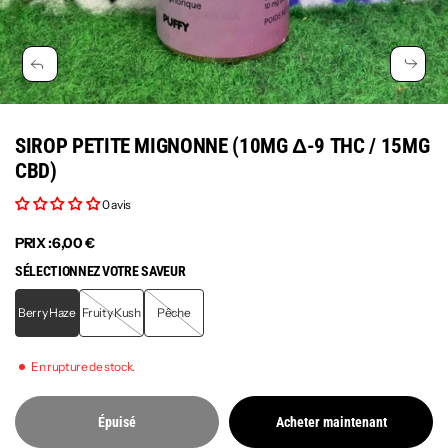
SIROP PETITE MIGNONNE (10MG Δ-9 THC / 15MG
CBD)
0 avis
PRIX :
6,00 €
SÉLECTIONNEZ VOTRE SAVEUR
Berry Haze
Fruity Kush
Pêche
En rupture de stock.
Épuisé
Acheter maintenant