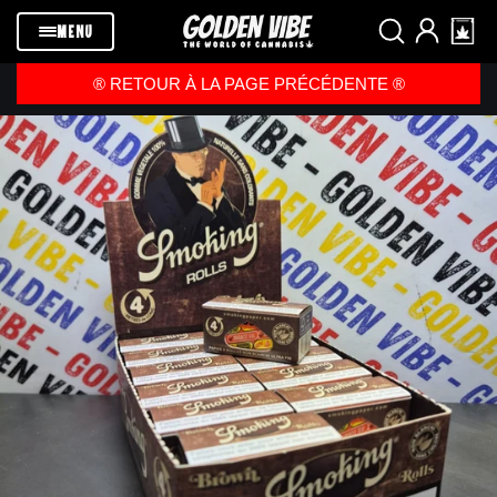
Passer au
contenu
MENU
®️ RETOUR À LA PAGE PRÉCÉDENTE ®️