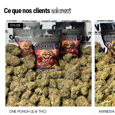
Ce que nos clients
adorent
ÉPUISÉ
ONE PUNCH (Δ-9 THC)
AMNESIA 