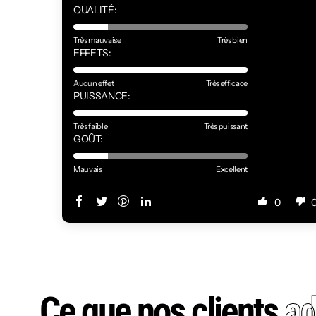
QUALITÉ:
Très mauvaise
Très bien
EFFETS:
Aucun effet
Très efficace
PUISSANCE:
Très faible
Très puissant
GOÛT:
Mauvais
Excellent
0
Ce que nos clients
ad