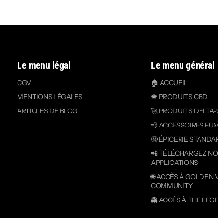
Le menu légal
Le menu général
CGV
🏠 ACCUEIL
MENTIONS LÉGALES
🍁 PRODUITS CBD
ARTICLES DE BLOG
🚀 PRODUITS DELTA-
💨 ACCESSOIRES FU
🤤 ÉPICERIE STANDA
📲 TÉLÉCHARGEZ N
APPLICATIONS
🌐 ACCÈS À GOLDEN 
COMMUNITY
👻 ACCÈS À THE LEG