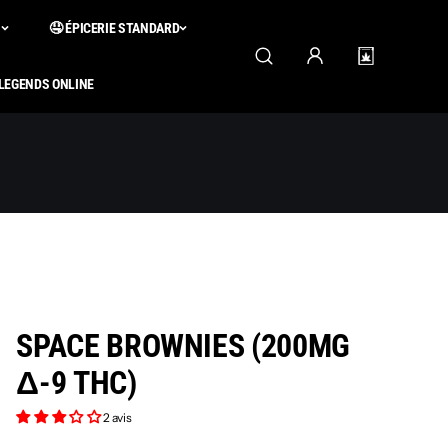
S
🤤 ÉPICERIE STANDARD
 LEGENDS ONLINE
SPACE BROWNIES (200MG
Δ-9 THC)
2 avis