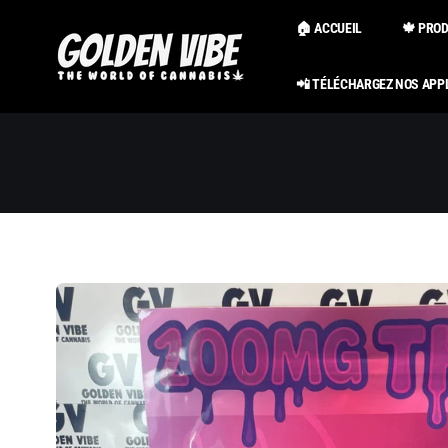
Passer au
contenu
🏠 ACCUEIL
🍁 PRO
📲 TÉLÉCHARGEZ NOS APP