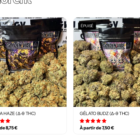
ÉPUISÉ
A HAZE (Δ-9 THC)
GÉLATO BUDZ (Δ-9 THC)
12 avis
18 avis
 de 8,75 €
À partir de 7,50 €