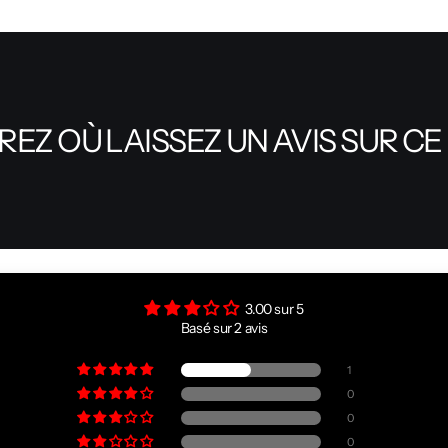
EZ OÙ LAISSEZ UN AVIS SUR CE
3.00 sur 5
Basé sur 2 avis
1
0
0
0