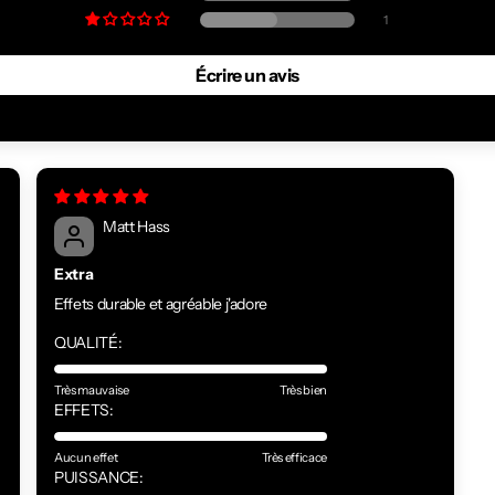
1
Écrire un avis
Matt Hass
Extra
Effets durable et agréable j'adore
QUALITÉ:
s
Très mauvaise
Très bien
EFFETS:
Aucun effet
Très efficace
PUISSANCE: