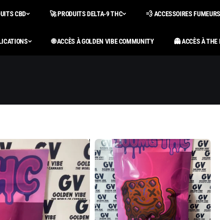
DUITS CBD
🚀 PRODUITS DELTA-9 THC
💨 ACCESSOIRES FUMEUR
LICATIONS
🌐 ACCÈS À GOLDEN VIBE COMMUNITY
👻 ACCÈS À THE