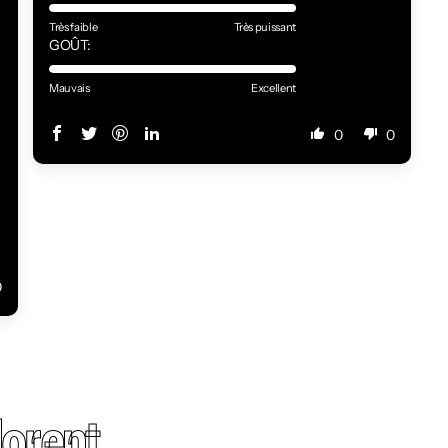
Très faible
Très puissant
GOÛT:
Mauvais
Excellent
0
0
0
orent