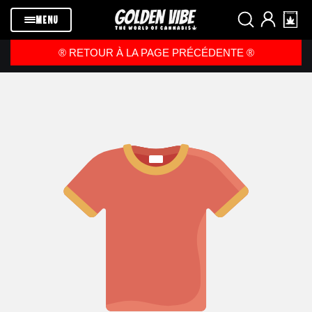
Passer au
contenu
MENU
®️ RETOUR À LA PAGE PRÉCÉDENTE ®️