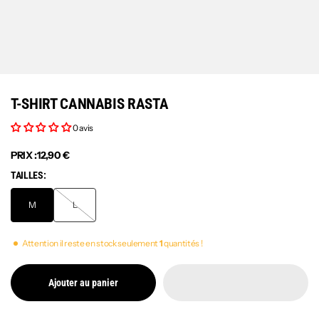
T-SHIRT CANNABIS RASTA
0 avis
PRIX :
12,90 €
TAILLES:
M
L
Attention il reste en stock seulement
1
quantités !
Ajouter au panier