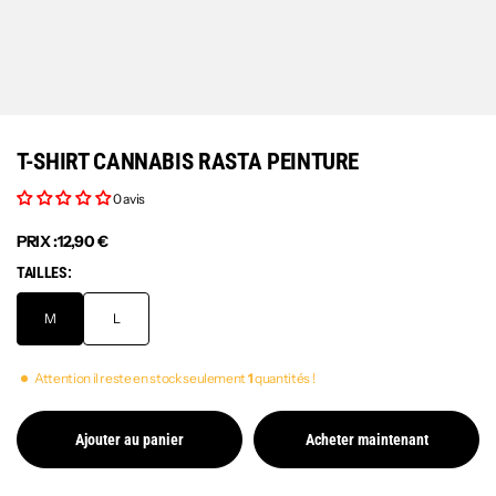
T-SHIRT CANNABIS RASTA PEINTURE
0 avis
PRIX :
12,90 €
TAILLES:
M
L
Attention il reste en stock seulement
1
quantités !
Ajouter au panier
Acheter maintenant