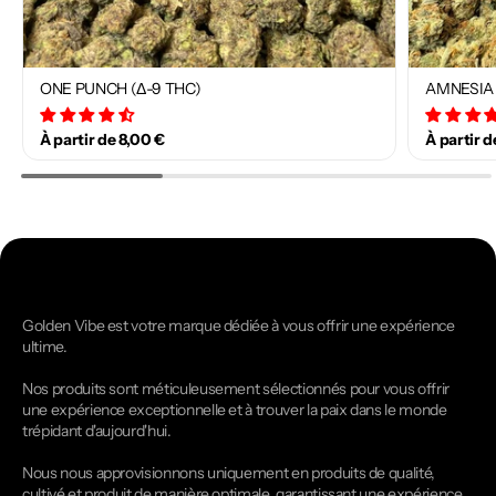
ONE PUNCH (Δ-9 THC)
AMNESIA 
34 avis
À partir de 8,00 €
À partir d
Golden Vibe est votre marque dédiée à vous offrir une expérience
ultime.
Nos produits sont méticuleusement sélectionnés pour vous offrir
une expérience exceptionnelle et à trouver la paix dans le monde
trépidant d'aujourd'hui.
Nous nous approvisionnons uniquement en produits de qualité,
cultivé et produit de manière optimale, garantissant une expérience