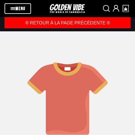
Passer au
contenu
MENU
®️ RETOUR À LA PAGE PRÉCÉDENTE ®️