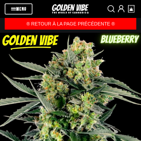
Passer au
contenu
MENU
®️ RETOUR À LA PAGE PRÉCÉDENTE ®️