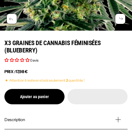
X3 GRAINES DE CANNABIS FÉMINISÉES
(BLUEBERRY)
0 avis
PRIX :
17,98 €
Attention il reste en stock seulement
2
quantités !
Ajouter au panier
Description